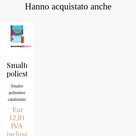
Hanno acquistato anche
Smalto
poliestere
catalizzato
Smalto
per
poliestere
riparazioni
catalizzato
su
per
Eur
riparazioni
vetroresina
12,81
su
IVA
vetroresina
inclusa
soprattutto