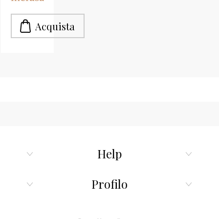
nel settore
nautico. Di
colore
bianco, Ral
9010, già
accelerato,
diluibile
con acetone
e
applicabile
anche con
aerografo.
Completo
di
Help
catalizzatore.
Profilo