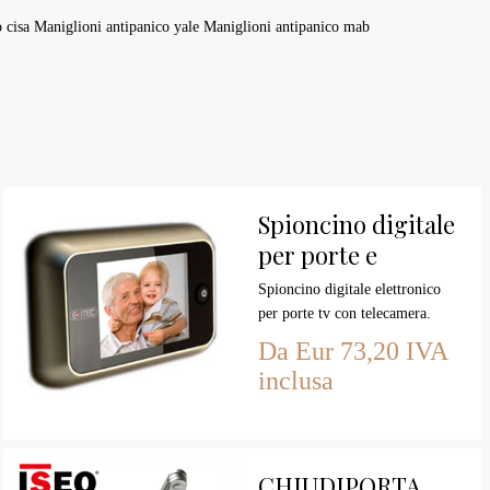
o cisa Maniglioni antipanico yale Maniglioni antipanico mab
Spioncino digitale
per porte e
portoni
Spioncino digitale elettronico
per porte tv con telecamera.
Spioncino digitale per porte e
Da Eur 73,20 IVA
portoni, sostituisce lo spioncino
inclusa
esistente su una porta già in
dotazione del classico spioncino,
o si istalla con estrema facilità
forando la porta con una
CHIUDIPORTA
semplice punta dal diametro di