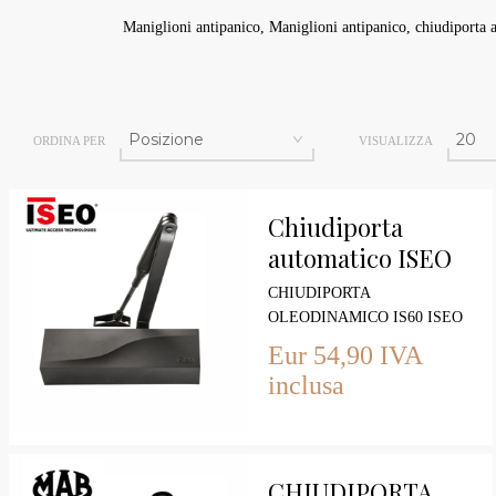
Maniglioni antipanico, Maniglioni antipanico, chiudiporta 
ORDINA PER
VISUALIZZA
Chiudiporta
automatico ISEO
con fermo forza 2-
CHIUDIPORTA
4 Verniciato Nero
OLEODINAMICO IS60 ISEO
Eur 54,90 IVA
inclusa
CHIUDIPORTA