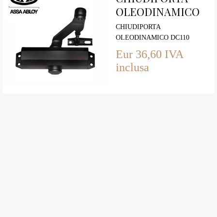
OLEODINAMICO
DC110 ASSA
CHIUDIPORTA
ABLOY Forza 2-4
OLEODINAMICO DC110
ASSA ABLOY NERO
con Fermo
Eur 36,60 IVA
inclusa