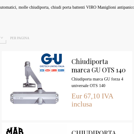
automatici, molle chiudiporta, chiudi porta battenti VIRO Maniglioni antipanic
PER PAGINA
Chiudiporta
marca GU OTS 140
forza 4 con fermo
Chiudiporta marca GU forza 4
universale OTS 140
Eur 67,10 IVA
inclusa
CHIUDIPORTA