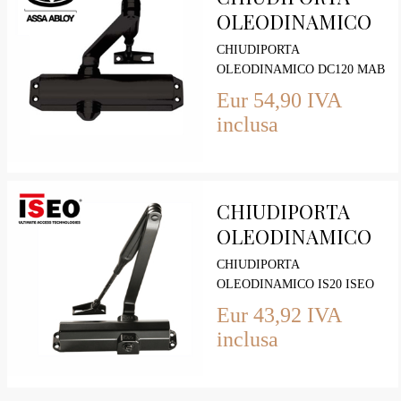
OLEODINAMICO
DC120 MAB con
CHIUDIPORTA
fermo Forza 2-4
OLEODINAMICO DC120 MAB
con fermo Forza 2-4 Nero
Eur 54,90 IVA
inclusa
CHIUDIPORTA
OLEODINAMICO
IS20 ISEO Forza 2-
CHIUDIPORTA
4 Nero
OLEODINAMICO IS20 ISEO
Forza 2-4 Nero
Eur 43,92 IVA
inclusa