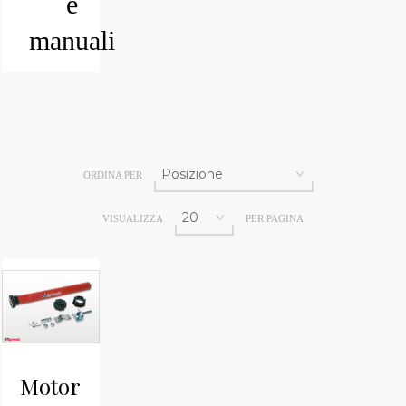
e
manuali
ORDINA PER
VISUALIZZA
PER PAGINA
Motore