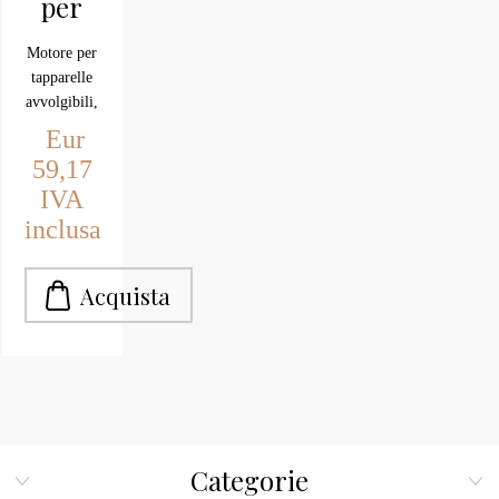
per
tapparelle
Motore per
APRIMATIC
tapparelle
REVOLUX
avvolgibili,
45S-
semplice
Eur
montaggio
50
59,17
nel
NM
IVA
cassonetto,
inclusa
funziona
con un
semplice
interruttore,
nel kit ci
sono le
istruzioni
di
montaggio.
Categorie