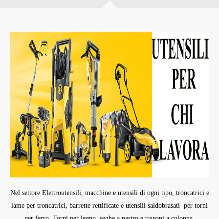
Nel settore Elettroutensili, macchine e utensili di ogni tipo, troncatrici e
lame per troncatrici, barrette rettificate e utensili saldobrasati per torni
per ferro. Torni per legno, seghe a nastro e trapani a colonna.