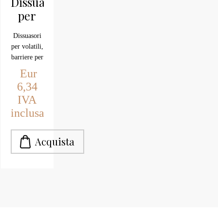
Dissuasori
per
volatili
Dissuasori
e
per volatili,
piccioni
barriere per
posa uccelli
Eur
salvatetti.
6,34
IVA
inclusa