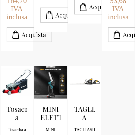
164,70
53,68
elettrico
IVA
IVA
lama a
doppia
inclusa
inclusa
azione.
Tosaerba
MINI
TAGLIASIEPE
a
ELETTROSEGA
A
scoppio
A
SCOPPIO
Tosaerba a
MINI
TAGLIASIEPE
Einhell
BATTERIA
MCCULLOCH