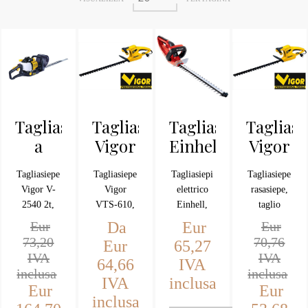
Tagliasiepe
Tagliasiepe
Tagliasiepi
Tagliasi
a
Vigor
Einhell
Vigor
scoppio
VTS-
GC-
VTS-
Tagliasiepe
Tagliasiepe
Tagliasiepi
Tagliasiepe
Vigor
610
EH
510
Vigor V-
Vigor
elettrico
rasasiepe,
V-
6055
2540 2t,
VTS-610,
Einhell,
taglio
2540
lama cm.
lama cm.
modello
Cm.51
Eur
Da
Eur
Eur
55
61
GC-EH
watt.550
2t
73,20
70,76
Eur
65,27
6055, lama
lame in
IVA
IVA
64,66
IVA
tagliata al
movimento
inclusa
inclusa
IVA
inclusa
laser.
contrapposto,
Eur
Eur
motore
inclusa