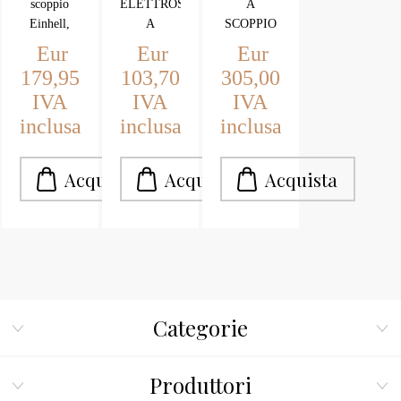
scoppio
ELETTROSEGA
A
GH-
CON
HT5622
Einhell,
A
SCOPPIO
PM
2
modello
BATTERIA
MCCULLOCH
Eur
Eur
Eur
GH-PM
CON 2
HT5622
40P
BATTERIE
179,95
103,70
305,00
40P.
BATTERIE
88v.compatibile
IVA
IVA
IVA
88v. max
con
inclusa
inclusa
inclusa
litium,
Makita
compatibile
con Makita
Categorie
Produttori