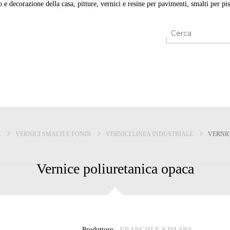
e decorazione della casa, pitture, vernici e resine per pavimenti, smalti per pisc
E
VERNICI SMALTI E FONDI
VERNICI LINEA INDUSTRIALE
VERNIC
Vernice poliuretanica opaca
Produttore:
FRANCHI E KIM SPA