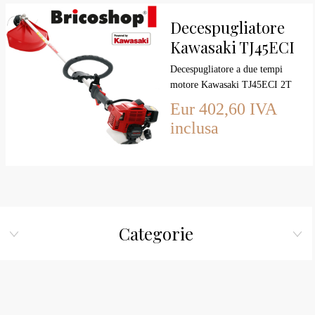
Decespugliatore
Kawasaki TJ45ECI
2T CC 45 EASY
Decespugliatore a due tempi
START ASTA MM
motore Kawasaki TJ45ECI 2T
CC 45 EASY START ASTA
28
Eur 402,60 IVA
MM 28
inclusa
Categorie