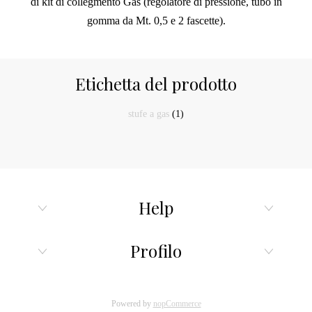
di kit di collegmento Gas (regolatore di pressione, tubo in
gomma da Mt. 0,5 e 2 fascette).
Etichetta del prodotto
stufe a gas
(1)
Help
Profilo
Powered by
nopCommerce