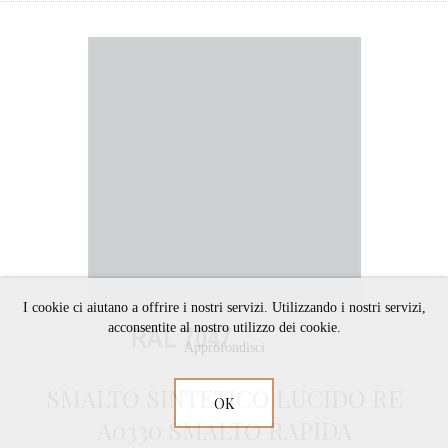
I cookie ci aiutano a offrire i nostri servizi. Utilizzando i nostri servizi,
acconsentite al nostro utilizzo dei cookie.
Approfondisci
SMALTO SINTETICO LUCIDO RE
OK
A0330 SMALTO RAPIDA