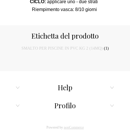
CICLO:
applicare uno - due strati
Riempimento vasca: 8/10 giorni
Etichetta del prodotto
SMALTO PER PISCINE IN PVC KG 2 (14MQ)
(1)
Help
Profilo
Powered by
nopCommerce