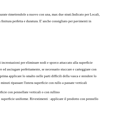
usurate rimettendole a nuovo con una, max due strati.
Indicato per Locali,
a finitura perfetta e duratura. E' anche consigliato per pavimenti in
 incrostazioni per eliminare nodi e sporco attaccato alla superficie
are ed asciugare perfettamente, se necessario stuccare e carteggiare con
rima applicare lo smalto nelle parti difficili della vasca e stendere lo
inuti ripassare l'intera superficie con rullo a passate verticali
rficie con pennellate verticali o con rullino
na superficie uniforme.
Rivestimenti : applicare il prodotto con pennello