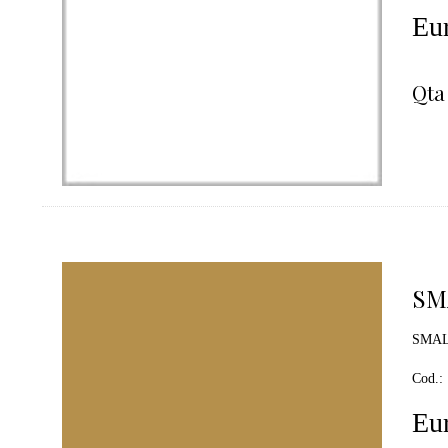
Eur
Qta
SM
SMAL
Cod.:
Eur