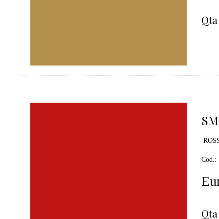
Qta
SM
ROSS
Cod.:
Eur
Qta