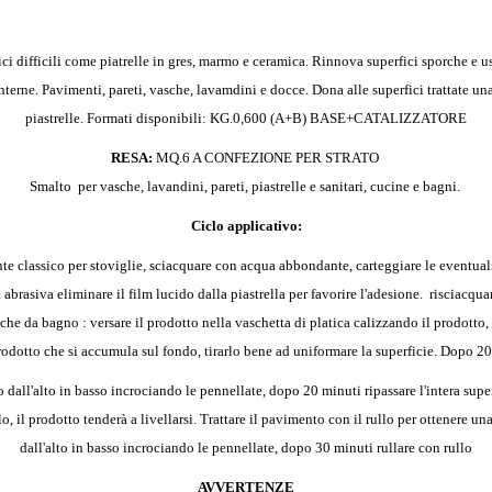
fici difficili come piatrelle in gres, marmo e ceramica. Rinnova superfici sporche e 
 interne. Pavimenti, pareti, vasche, lavamdini e docce. Dona alle superfici trattate un
piastrelle.
Formati disponibili: KG.0,600 (A+B) BASE+CATALIZZATORE
RESA:
MQ.6 A CONFEZIONE PER STRATO
Smalto per vasche, lavandini, pareti, piastrelle e sanitari, cucine e bagni.
Ciclo applicativo:
e classico per stoviglie, sciacquare con acqua abbondante, carteggiare le eventuali
a abrasiva eliminare il film lucido dalla piastrella per favorire l'adesione. risciacqu
che da bagno : versare il prodotto nella vaschetta di platica calizzando il prodotto, p
odotto che si accumula sul fondo, tirarlo bene ad uniformare la superficie. Dopo 20 m
o dall'alto in basso incrociando le pennellate, dopo 20 minuti ripassare l'intera supe
o, il prodotto tenderà a livellarsi. Trattare il pavimento con il rullo per ottenere u
dall'alto in basso incrociando le pennellate, dopo 30 minuti rullare con rullo
AVVERTENZE