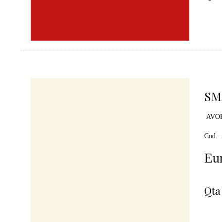
SM
AVOR
Cod.:
Eur
Qta