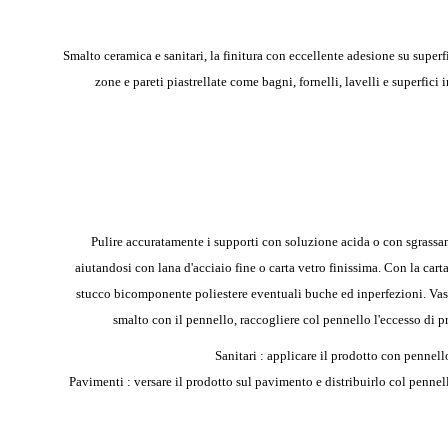
Smalto ceramica e sanitari, la finitura con eccellente adesione su super
zone e pareti piastrellate come bagni, fornelli, lavelli e superfici
Pulire accuratamente i supporti con soluzione acida o con sgrassant
aiutandosi con lana d'acciaio fine o carta vetro finissima. Con la cart
stucco bicomponente poliestere eventuali buche ed inperfezioni.
Vas
smalto con il pennello, raccogliere col pennello l'eccesso di pr
Sanitari : applicare il prodotto con pennell
Pavimenti : versare il prodotto sul pavimento e distribuirlo col pennell