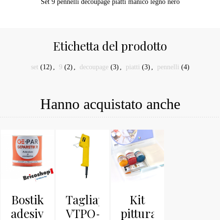
Set 9 pennelli decoupage piatti manico legno nero
Etichetta del prodotto
set
(12)
,
9
(2)
,
decoupage
(3)
,
piatti
(3)
,
pennelli
(4)
Hanno acquistato anche
Bostik
Tagliapolistirolo
Kit
adesivo
VTPO-
pittura