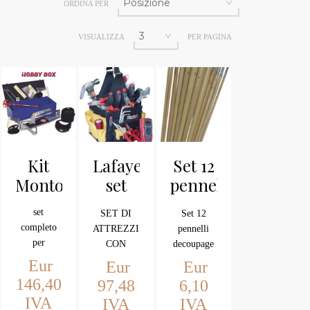
ORDINA PER
VISUALIZZA
PER PAGINA
Kit
Lafayette
Set 12
Montolit
set
pennelli
attrezzi
decoupage
set
SET DI
Set 12
piatti
completo
ATTREZZI
pennelli
per
CON
decoupage
piastrellatore
BORSA
piatti
Eur
Eur
Eur
manico
146,40
97,48
6,10
legno
IVA
IVA
IVA