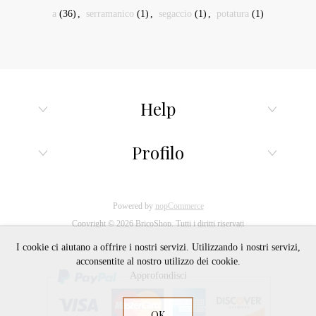
a
(36)
,
serramanico
(1)
,
segaccio
(1)
,
potatura
(1)
Help
Profilo
Powered by
nopCommerce
Copyright © 2026 BricoShop. Tutti i diritti riservati
I cookie ci aiutano a offrire i nostri servizi. Utilizzando i nostri servizi,
acconsentite al nostro utilizzo dei cookie.
Approfondisci
OK