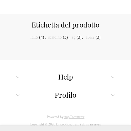
Etichetta del prodotto
lt.15
(4)
,
scaldino
(3)
,
sg
(3)
,
15r/2
(3)
Help
Profilo
Powered by
nopCommerce
Copyright © 2026 BricoShop. Tutti i diritti riservati