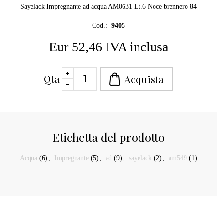
Sayelack Impregnante ad acqua AM0631 Lt.6 Noce brennero 84
Cod.:
9405
Eur 52,46 IVA inclusa
Qta
Etichetta del prodotto
Acqua
(6)
,
Impregnante
(5)
,
ad
(9)
,
sayelack
(2)
,
am549
(1)