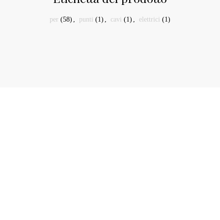
per
(58)
,
punti
(1)
,
cavi
(1)
,
elettrici
(1)