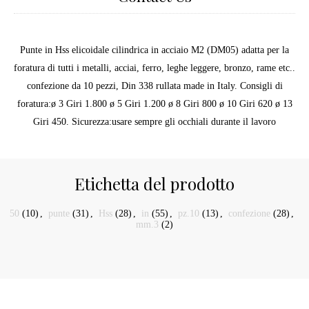
Punte in Hss elicoidale cilindrica in acciaio M2 (DM05) adatta per la
foratura di tutti i metalli, acciai, ferro, leghe leggere, bronzo, rame etc..
confezione da 10 pezzi, Din 338 rullata made in Italy. Consigli di
foratura:ø 3 Giri 1.800 ø 5 Giri 1.200 ø 8 Giri 800 ø 10 Giri 620 ø 13
Giri 450. Sicurezza:usare sempre gli occhiali durante il lavoro
Etichetta del prodotto
50
(10)
,
punte
(31)
,
Hss
(28)
,
in
(55)
,
pz.10
(13)
,
confezione
(28)
,
mm.3
(2)