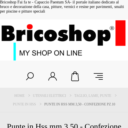
Bricoshop Fai fa te - Capaccio Paestum SA- il portale italiano dedicato al
bruco e decorazione della casa, pitture, vernici e resine per pavimenti, smalti
per piscine e pitture speciali
HOME
UTENSILI ELETTRICI
TAGLIO, LAME, PUNTE
PUNTE IN HSS
PUNTE IN HSS MM.3,50 - CONFEZIONE PZ.10
Punte in Hss mm.3,50 - Confezione