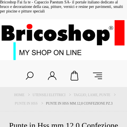
Bricoshop Fai fa te - Capaccio Paestum SA- il portale italiano dedicato al
bruco e decorazione della casa, pitture, vernici e resine per pavimenti, smalti
per piscine e pitture speciali
HOME
UTENSILI ELETTRICI
TAGLIO, LAME, PUNTE
PUNTE IN HSS
PUNTE IN HSS MM.12,0 CONFEZIONE PZ.3
Punte in Hss mm.12,0 Confezione