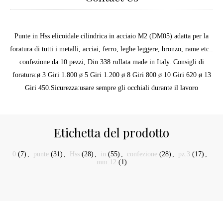
Punte in Hss elicoidale cilindrica in acciaio M2 (DM05) adatta per la
foratura di tutti i metalli, acciai, ferro, leghe leggere, bronzo, rame etc..
confezione da 10 pezzi, Din 338 rullata made in Italy. Consigli di
foratura:ø 3 Giri 1.800 ø 5 Giri 1.200 ø 8 Giri 800 ø 10 Giri 620 ø 13
Giri 450.Sicurezza:usare sempre gli occhiali durante il lavoro
Etichetta del prodotto
0
(7)
,
punte
(31)
,
Hss
(28)
,
in
(55)
,
confezione
(28)
,
pz.3
(17)
,
mm.12
(1)