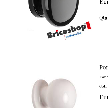
Eur
Qta
Po
Pomol
Cod.:
Eur