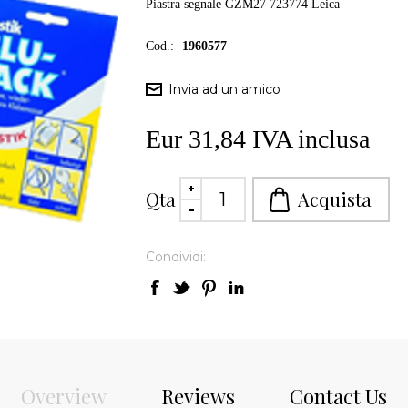
Piastra segnale GZM27 723774 Leica
Cod.:
1960577
Eur 31,84 IVA inclusa
Qta
Condividi:
Overview
Reviews
Contact Us