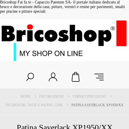
Bricoshop Fai fa te - Capaccio Paestum SA- il portale italiano dedicato al
bruco e decorazione della casa, pitture, vernici e resine per pavimenti, smalti
per piscine e pitture speciali
HOME
DECORAZIONE
VERNICI PER LEGNO
INCHIOSTRI, TINTE E PATINE, CERE
PATINA SAYERLACK XP1950/XX
Patina Sayerlack XP1950/XX