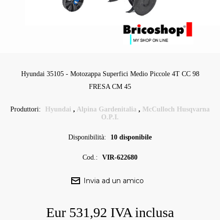
Hyundai 35105 - Motozappa Superfici Medio Piccole 4T CC 98
FRESA CM 45
Produttori:
Hyundai
,
Alpina Gardenitalia
,
McCulloch Husqvarna
O.P.I.
Disponibilità:
10 disponibile
Cod.:
VIR-622680
Eur 531,92 IVA inclusa