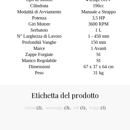
Cilindrata
196cc
Modalità di Avviamento
Manuale a Strappo
Potenza
3,5 HP
Giri Motore
3600 RPM
Serbatoio
1 L
N° Larghezza di Lavoro
1 - 450 mm
Profondità Vanghe
150 mm
Marce
1 Avanti
Zappe Forgiate
SI
Manico Regolabile
SI
Dimensioni
67 x 37 x 64 cm
Peso
31 kg
Etichetta del prodotto
Alpina
(2)
,
motozappa
(3)
,
z40
(1)
,
briggs
(1)