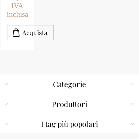
IVA
applicare su
rinzaffo
inclusa
tipo S
oppure M,
rende le
pareti
liscie.
Categorie
Produttori
I tag più popolari