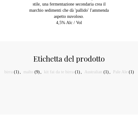
stile, una fermentazione secondaria crea il
marchio sedimenti che dà 'pallido' l'ammenda
aspetto nuvoloso.
4,5% Alc / Vol
Etichetta del prodotto
birra
(1)
,
malto
(9)
,
kit fai da te birra
(1)
,
Australian
(1)
,
Pale Ale
(1)