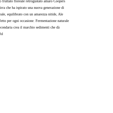
lo fruttato floreale retrogustato amaro Coopers
 birra che ha ispirato una nuova generazione di
oreale, equilibrato con un amarezza nitide, Ale
rfetto per ogni occasione. Fermentazione naturale
condaria crea il marchio sedimenti che dà
Vol