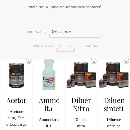
marca 2bm, o Lombardi a secondo della disponibilità
ORDINA PER
VISUALIZZA
PER PAGINA
Acetone
Ammoniaca
Diluente
Diluent
lt.1
Nitro
sintetic
Acetone
puro, 2bm
Ammoniaca
Diluente
Diluente
o Lombardi
lt.1
nitro
sintetico