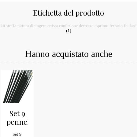
Etichetta del prodotto
kit stoffa pittura dipingere artista confezione decoseta esprimo ferrario foulard
(1)
Hanno acquistato anche
Set 9
pennelli
decoupage
Set 9