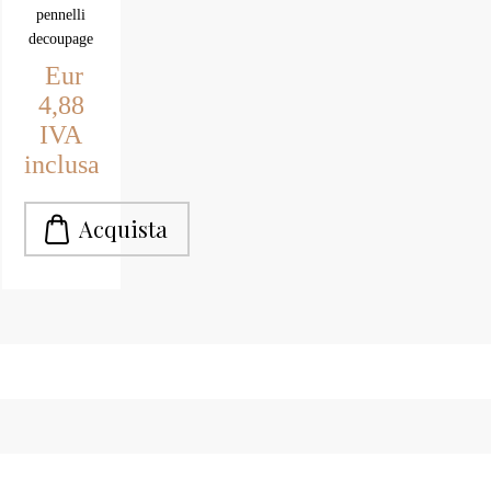
piatti
pennelli
decoupage
piatti
Eur
manico
4,88
legno nero
IVA
inclusa