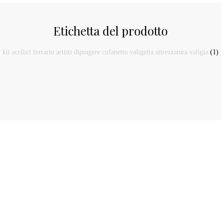
Etichetta del prodotto
kit acrilici ferrario artisti dipingere cofanetto valigetta attrezzatura valigia
(1)