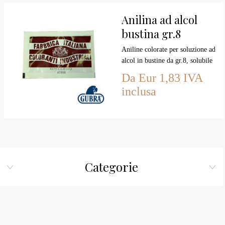
Anilina ad alcol
bustina gr.8
Aniline colorate per soluzione ad
alcol in bustine da gr.8, solubile
in alcol per un preparato da 250
Da Eur 1,83 IVA
ml
inclusa
Categorie