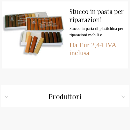
Stucco in pasta per
riparazioni
Stucco in pasta di plastichina per
riparazioni mobili e
ricostruzione zone degradate
Da Eur 2,44 IVA
delle superfici in legno.
inclusa
Produttori