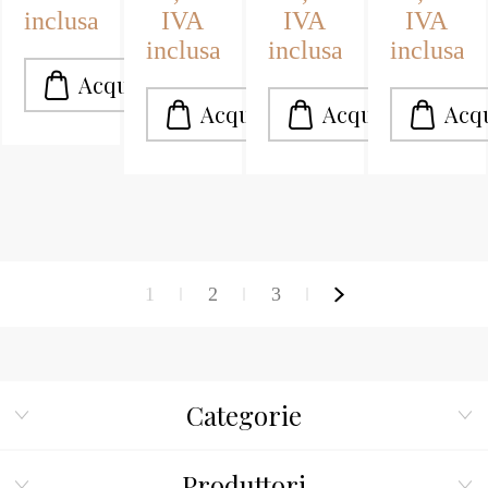
inclusa
IVA
IVA
IVA
lavoro di
bionda
prestigio e
cinese.
inclusa
inclusa
inclusa
professionale.
1
2
3
Categorie
Produttori