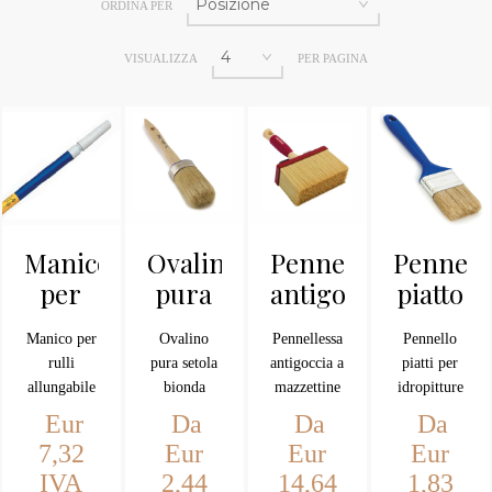
ORDINA PER
VISUALIZZA
PER PAGINA
Manico
Ovalino
Pennellessa
Pennell
per
pura
antigoccia
piatto
rulli
setola
a
econom
Manico per
Ovalino
Pennellessa
Pennello
bionda
mazzettine
rulli
pura setola
antigoccia a
piatti per
allungabile
bionda
mazzettine
idropitture
fino a mt.3
in setola
e smalto
Eur
Da
Da
Da
cinese
sintetico o
7,32
Eur
Eur
Eur
bionda per
per resina
IVA
2,44
14,64
1,83
qualsiasi
in setola