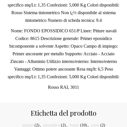
specifico mq/Lt: 1,35 Confezioni: 5,000 Kg Colori disponibili:
Rosso Sistema tintometrico Non ï¿½ disponibile al sistema
tintometrico Numero di scheda tecnica: 9.4
Nome: FONDO EPOSSIDICO 651/P Linee: Pitture navali
Codice: 8615 Descrizione generale: Primer epossidico
bicomponente a solvente Aspetto: Opaco Campo di impiego:
Primer ancorante per metallo Supporto: Acciaio - Acciaio
Zincato - Alluminio Utilizzo interno/esterno: Interno/esterno
Vantaggi: Ottimo potere ancorante Resa mq/lt: 6,5 Peso
specifico mq/Lt: 1,35 Confezioni: 5,000 Kg Colori disponibili:
Rosso RAL 3011
Etichetta del prodotto
marino
(2)
,
epossidico
(2)
,
fondo
(10)
,
rosso
(2)