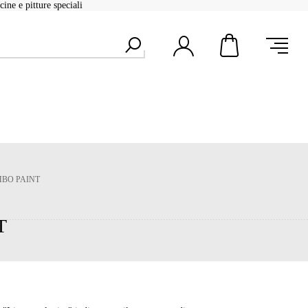
ine e pitture speciali
MBO PAINT
T