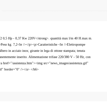
 CM6/2 0,5 Hp - 0,37 Kw 220V</strong>. quantità max l/m 40 H.max m.
Peso kg. 7,2<br /></p><p>Caratteristiche <br />Elettropompe
bero in acciaio inox; girante in lega di ottone stampata; tenuta
nentemente inserito. Alimentazione trifase 220/380 V - 50 Hz, con
<a href="/assistenza.htm"><img src="news_images/assistenza.gif"
if" border="0" /></a> </h6>