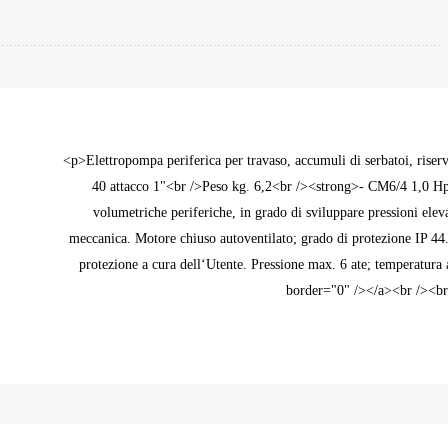
<p>Elettropompa periferica per travaso, accumuli di serbatoi, rise
40 attacco 1"<br />Peso kg. 6,2<br /><strong>- CM6/4 1,0 H
volumetriche periferiche, in grado di sviluppare pressioni elev
meccanica. Motore chiuso autoventilato; grado di protezione IP 4
protezione a cura dell‘Utente. Pressione max. 6 ate; temperatu
border="0" /></a><br /><br