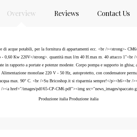
Overview
Reviews
Contact Us
rve di acque potabili, per la fornitura di appartamenti ecc. <br /><strong>-
p - 0,60 Kw 220V</strong>. quantità max l/m 40 H.max m. 40 attacco 1"<br />
ate in rapporto a portate e potenze modeste. Corpo pompa e supporto in ghisa; al
4. Alimentazione monofase 220 V - 50 Hz, autoprotetto, con condensatore perma
ra acqua max. 90° C. <br />Su Bricoshop.it si risparmia sempre!</p><h6><br />
 /><a href="/images/pdf/65-CP-CM6.pdf"><img src="news_images/spaccato.g
Produzione italia Produzione italia