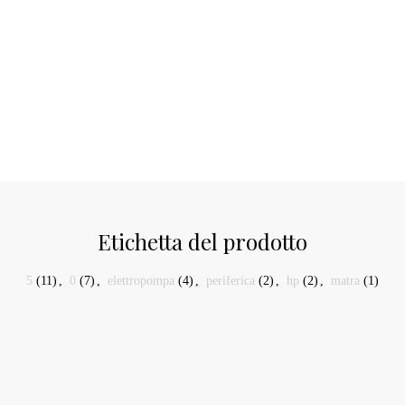
Etichetta del prodotto
5
(11)
,
0
(7)
,
elettropompa
(4)
,
periferica
(2)
,
hp
(2)
,
matra
(1)