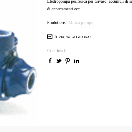
Elettropompa periferica per travaso, accumuli di ser
di appartamenti ecc.
Produttore:
Matra pompe
Condividi: