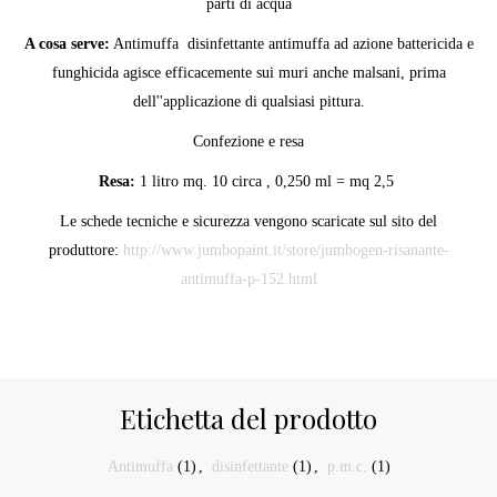
parti di acqua
A cosa serve:
Antimuffa disinfettante antimuffa ad azione battericida e
funghicida agisce efficacemente sui muri anche malsani, prima
dell''applicazione di qualsiasi pittura.
Confezione e resa
Resa:
1 litro mq. 10 circa , 0,250 ml = mq 2,5
Le schede tecniche e sicurezza vengono scaricate sul sito del
produttore:
http://www.jumbopaint.it/store/jumbogen-risanante-
antimuffa-p-152.html
Etichetta del prodotto
Antimuffa
(1)
,
disinfettante
(1)
,
p.m.c.
(1)