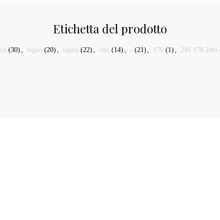
Etichetta del prodotto
sco
(30)
,
legno
(20)
,
taglio
(22)
,
cmt
(14)
,
-
(21)
,
170
(1)
,
291.170.24m