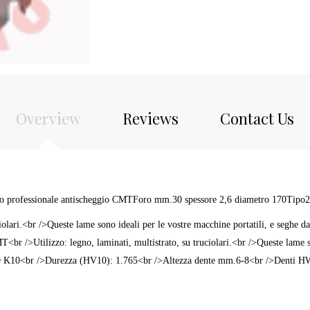
Overview
Reviews
Contact Us
glio professionale antischeggio CMTForo mm.30 spessore 2,6 diametro 170Tipo
ciolari.<br />Queste lame sono ideali per le vostre macchine portatili, e seg
/>Utilizzo: legno, laminati, multistrato, su truciolari.<br />Queste lame son
 K10<br />Durezza (HV10): 1.765<br />Altezza dente mm.6-8<br />Denti H