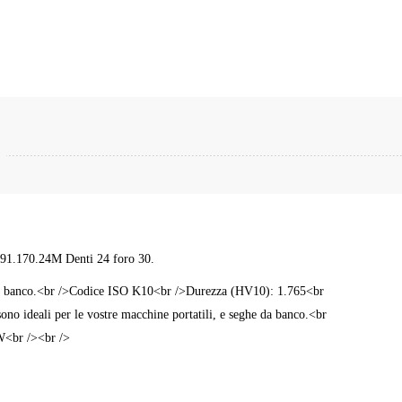
291.170.24M Denti 24 foro 30.
he da banco.<br />Codice ISO K10<br />Durezza (HV10): 1.765<br
o ideali per le vostre macchine portatili, e seghe da banco.<br
W<br /><br />