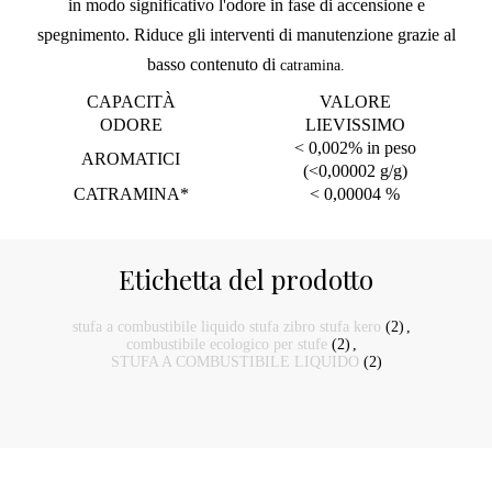
in modo significativo l'odore in fase di accensione e
spegnimento. Riduce gli interventi di manutenzione grazie al
basso contenuto di
catramina.
CAPACITÀ
VALORE
ODORE
LIEVISSIMO
< 0,002% in peso
AROMATICI
(<0,00002 g/g)
CATRAMINA*
< 0,00004 %
Etichetta del prodotto
stufa a combustibile liquido stufa zibro stufa kero
(2)
,
combustibile ecologico per stufe
(2)
,
STUFA A COMBUSTIBILE LIQUIDO
(2)