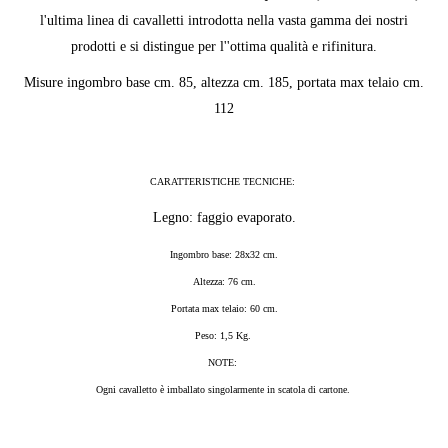
l'ultima linea di cavalletti introdotta nella vasta gamma dei nostri
prodotti e si distingue per l''ottima qualità e rifinitura.
Misure ingombro base cm. 85, altezza cm. 185, portata max telaio cm.
112
CARATTERISTICHE TECNICHE:
Legno: faggio evaporato.
Ingombro base: 28x32 cm.
Altezza: 76 cm.
Portata max telaio: 60 cm.
Peso: 1,5 Kg.
NOTE:
Ogni cavalletto è imballato singolarmente in scatola di cartone.