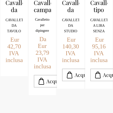
Cavalletti
Cavalletto
Cavalletto
Cavallet
da
campagna
da
tipo
tavolo
studio
lira
Cavalletto
CAVALLETTO
CAVALLETTO
CAVALLETT
piccolo
C308C
306C
per
DA
DA
A LIRA
C304C
dipingere
TAVOLO
STUDIO
SENZA
tipo
A BASE
IN LEGNO
ASTA in
Da
Eur
Eur
Eur
campagna
QUADRA,
DI
legno di
Eur
42,70
140,30
95,16
in legno di
INCLINABILE
FAGGIO
faggio
23,79
IVA
IVA
IVA
faggio.
IVA
inclusa
inclusa
inclusa
inclusa